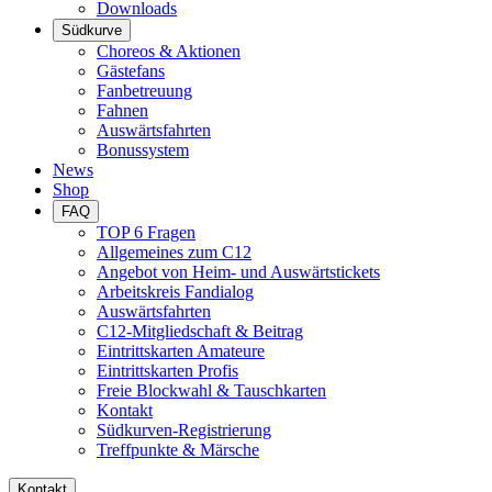
Downloads
Südkurve
Choreos & Aktionen
Gästefans
Fanbetreuung
Fahnen
Auswärtsfahrten
Bonussystem
News
Shop
FAQ
TOP 6 Fragen
Allgemeines zum C12
Angebot von Heim- und Auswärtstickets
Arbeitskreis Fandialog
Auswärtsfahrten
C12-Mitgliedschaft & Beitrag
Eintrittskarten Amateure
Eintrittskarten Profis
Freie Blockwahl & Tauschkarten
Kontakt
Südkurven-Registrierung
Treffpunkte & Märsche
Kontakt