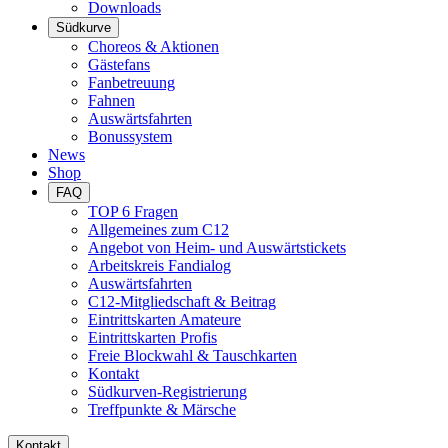
Downloads
Südkurve
Choreos & Aktionen
Gästefans
Fanbetreuung
Fahnen
Auswärtsfahrten
Bonussystem
News
Shop
FAQ
TOP 6 Fragen
Allgemeines zum C12
Angebot von Heim- und Auswärtstickets
Arbeitskreis Fandialog
Auswärtsfahrten
C12-Mitgliedschaft & Beitrag
Eintrittskarten Amateure
Eintrittskarten Profis
Freie Blockwahl & Tauschkarten
Kontakt
Südkurven-Registrierung
Treffpunkte & Märsche
Kontakt