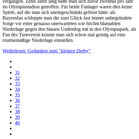
vergangen. Zehn Jahre lang hatte man sich zuvor zweimal pro Jahr
im Olympiastadion getroffen. Für beide Fanlager waren dies keine
Spiele, auf die man sich uneingeschränkt gefreut hätte: als
Bayernfan schleppte man die zum Glück fast immer unbegründete
Sorge vor einer genauso unerwarteten wie höchst blamablen
Niederlage gegen den blauen Underdog mit in den Olympiapark, als
Fan des Turnverein konnte man sich schon mal geistig auf eine
routinemäßige Niederlage einstellen.
Weiterlesen: Gedanken zum "kleinen Derby"
31
32
33
34
35
36
37
38
39
40