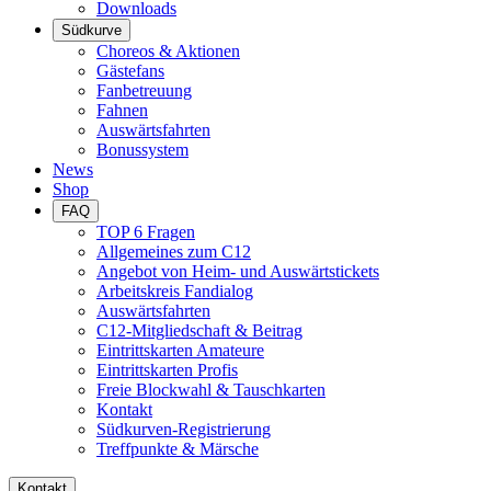
Downloads
Südkurve
Choreos & Aktionen
Gästefans
Fanbetreuung
Fahnen
Auswärtsfahrten
Bonussystem
News
Shop
FAQ
TOP 6 Fragen
Allgemeines zum C12
Angebot von Heim- und Auswärtstickets
Arbeitskreis Fandialog
Auswärtsfahrten
C12-Mitgliedschaft & Beitrag
Eintrittskarten Amateure
Eintrittskarten Profis
Freie Blockwahl & Tauschkarten
Kontakt
Südkurven-Registrierung
Treffpunkte & Märsche
Kontakt