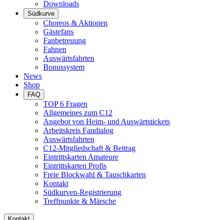
Downloads
Südkurve
Choreos & Aktionen
Gästefans
Fanbetreuung
Fahnen
Auswärtsfahrten
Bonussystem
News
Shop
FAQ
TOP 6 Fragen
Allgemeines zum C12
Angebot von Heim- und Auswärtstickets
Arbeitskreis Fandialog
Auswärtsfahrten
C12-Mitgliedschaft & Beitrag
Eintrittskarten Amateure
Eintrittskarten Profis
Freie Blockwahl & Tauschkarten
Kontakt
Südkurven-Registrierung
Treffpunkte & Märsche
Kontakt